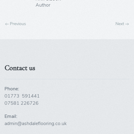
Author
Previous
Next
Contact us
Phone:
01773 591441
07581 226726
Email:
admin@ashdaleflooring.co.uk