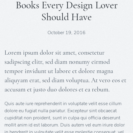
Books Every Design Lover
Should Have
October 19, 2016
Lorem ipsum dolor sit amet, consetetur
sadipscing elitr, sed diam nonumy eirmod
tempor invidunt ut labore et dolore magna
aliquyam erat, sed diam voluptua. At vero eos et
accusam et justo duo dolores et ea rebum.
Quis aute iure reprehenderit in voluptate velit esse cillum
dolore eu fugiat nulla pariatur. Excepteur sint obcaecat
cupiditat non proident, sunt in culpa qui officia deserunt
mollit anim id est laborum. Duis autem vel eum iriure dolor
in hendrerit in vulputate velit esse molestie consequat, vel