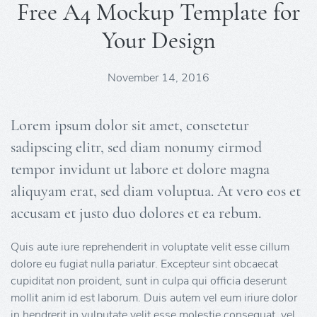
Free A4 Mockup Template for
Your Design
November 14, 2016
Lorem ipsum dolor sit amet, consetetur
sadipscing elitr, sed diam nonumy eirmod
tempor invidunt ut labore et dolore magna
aliquyam erat, sed diam voluptua. At vero eos et
accusam et justo duo dolores et ea rebum.
Quis aute iure reprehenderit in voluptate velit esse cillum
dolore eu fugiat nulla pariatur. Excepteur sint obcaecat
cupiditat non proident, sunt in culpa qui officia deserunt
mollit anim id est laborum. Duis autem vel eum iriure dolor
in hendrerit in vulputate velit esse molestie consequat, vel