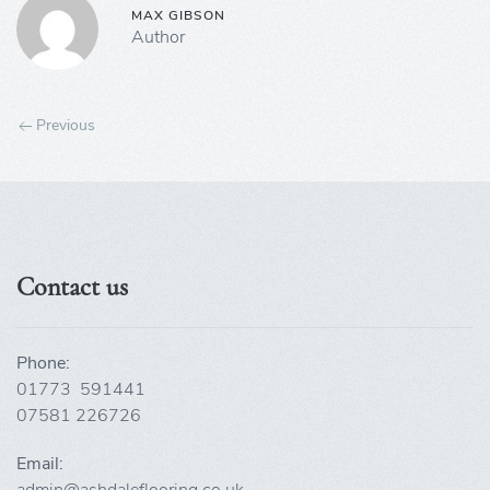
MAX GIBSON
Author
Previous
Contact us
Phone:
01773 591441
07581 226726
Email:
admin@ashdaleflooring.co.uk